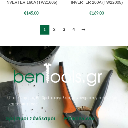
INVERTER 160A (TW21605)
INVERTER 200A (TW22005)
€
145.00
€
169.00
1
2
3
4
→
Στο eshop μας θα βρείτε εργαλεία, μηχανήματα για τον κήπο
και το σπίτι σας
Χρήσιμοι Σύνδεσμοι
Επικοινωνία