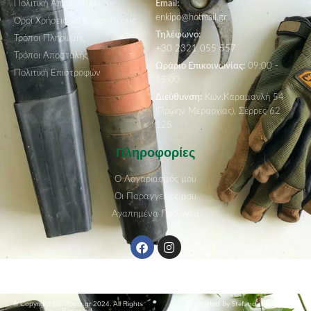
Πολιτική Απορρήτου
Email:
enkipo@hotmail.gr
Όροι Χρήσεις & Προϋποθέσεις
Τηλέφωνο:
Τρόποι Πληρωμής
+30 2321 055 557
Τρόποι Αποστολής
Ωράριο Επικοινωνίας:
09:00 -
Πολιτική Επιστροφών
15:00
Διεύθυνση:
Κων.Καραμανλή 54
(Πρώην Μεραρχίας), Σέρρες 62
125
Πληροφορίες
Ο Λογαριασμός μου
Οι Παραγγελίες μου
Αγαπημένα Προϊόντα
© Copyright BenTools.gr 2024. All Rights
Supported By Stefanos Missin
Reserved.