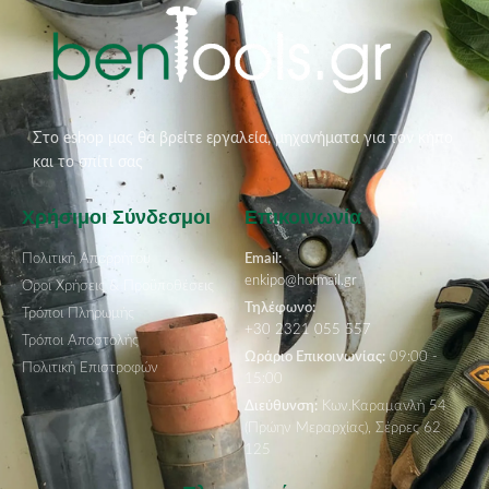
Στο eshop μας θα βρείτε εργαλεία, μηχανήματα για τον κήπο
και το σπίτι σας
Χρήσιμοι Σύνδεσμοι
Επικοινωνία
Πολιτική Απορρήτου
Email:
enkipo@hotmail.gr
Όροι Χρήσεις & Προϋποθέσεις
Τηλέφωνο:
Τρόποι Πληρωμής
+30 2321 055 557
Τρόποι Αποστολής
Ωράριο Επικοινωνίας:
09:00 -
Πολιτική Επιστροφών
15:00
Διεύθυνση:
Κων.Καραμανλή 54
(Πρώην Μεραρχίας), Σέρρες 62
125