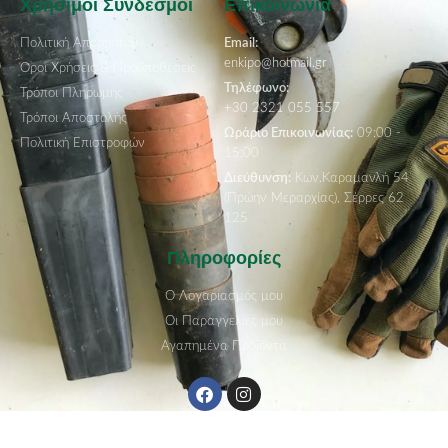
Χρήσιμοι Σύνδεσμοι
Επικοινωνία
Πολιτική Απορρήτου
Email:
enkipo@hotmail.gr
Όροι Χρήσεις & Προϋποθέσεις
Τηλέφωνο:
Τρόποι Πληρωμής
+30 2321 055 557
Τρόποι Αποστολής
Ωράριο Επικοινωνίας:
09:00 -
Πολιτική Επιστροφών
15:00
Διεύθυνση:
Κων.Καραμανλή 54
(Πρώην Μεραρχίας), Σέρρες 62
125
Πληροφορίες
Ο Λογαριασμός μου
Οι Παραγγελίες μου
Αγαπημένα Προϊόντα