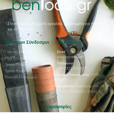
Στο eshop μας θα βρείτε εργαλεία, μηχανήματα για τον κήπο
και το σπίτι σας
Χρήσιμοι Σύνδεσμοι
Επικοινωνία
Πολιτική Απορρήτου
Email:
enkipo@hotmail.gr
Όροι Χρήσεις & Προϋποθέσεις
Τηλέφωνο:
Τρόποι Πληρωμής
+30 2321 055 557
Τρόποι Αποστολής
Ωράριο Επικοινωνίας:
09:00 -
Πολιτική Επιστροφών
15:00
Διεύθυνση:
Κων.Καραμανλή 54
(Πρώην Μεραρχίας), Σέρρες 62
125
Πληροφορίες