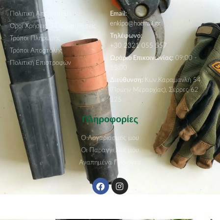
Πολιτική Απορρήτου
Email:
enkipo@hotmail.gr
Όροι Χρήσεις & Προϋποθέσεις
Τηλέφωνο:
Τρόποι Πληρωμής
+30 2321 055 557
Τρόποι Αποστολής
Ωράριο Επικοινωνίας:
09:00 -
Πολιτική Επιστροφών
15:00
Διεύθυνση:
Κων.Καραμανλή 54
(Πρώην Μεραρχίας), Σέρρες 62
125
Πληροφορίες
Ο Λογαριασμός μου
Οι Παραγγελίες μου
Αγαπημένα Προϊόντα