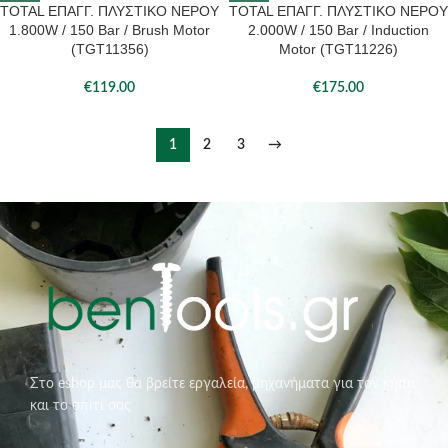
TOTAL ΕΠΑΓΓ. ΠΛΥΣΤΙΚΟ ΝΕΡΟΥ
TOTAL ΕΠΑΓΓ. ΠΛΥΣΤΙΚΟ ΝΕΡΟΥ
1.800W / 150 Bar / Brush Motor
2.000W / 150 Bar / Induction
(TGT11356)
Motor (TGT11226)
€
119.00
€
175.00
1
2
3
→
Στο eshop μας θα βρείτε εργαλεία, μηχανήματα για τον κήπο
και το σπίτι σας