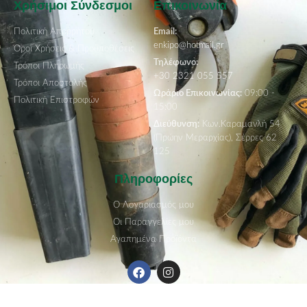
Χρήσιμοι Σύνδεσμοι
Επικοινωνία
Πολιτική Απορρήτου
Email:
enkipo@hotmail.gr
Όροι Χρήσεις & Προϋποθέσεις
Τηλέφωνο:
Τρόποι Πληρωμής
+30 2321 055 557
Τρόποι Αποστολής
Ωράριο Επικοινωνίας:
09:00 -
Πολιτική Επιστροφών
15:00
Διεύθυνση:
Κων.Καραμανλή 54
(Πρώην Μεραρχίας), Σέρρες 62
125
Πληροφορίες
Ο Λογαριασμός μου
Οι Παραγγελίες μου
Αγαπημένα Προϊόντα