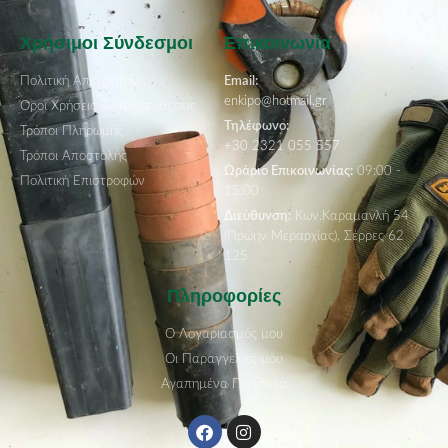
Χρήσιμοι Σύνδεσμοι
Επικοινωνία
Πολιτική Απορρήτου
Email:
enkipo@hotmail.gr
Όροι Χρήσεις & Προϋποθέσεις
Τηλέφωνο:
Τρόποι Πληρωμής
+30 2321 055 557
Τρόποι Αποστολής
Ωράριο Επικοινωνίας:
09:00 -
Πολιτική Επιστροφών
15:00
Διεύθυνση:
Κων.Καραμανλή 54
(Πρώην Μεραρχίας), Σέρρες 62
125
Πληροφορίες
Ο Λογαριασμός μου
Οι Παραγγελίες μου
Αγαπημένα Προϊόντα