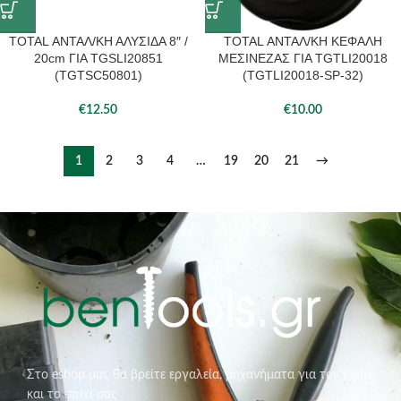
TOTAL ΑΝΤΑΛ/ΚΗ ΑΛΥΣΙΔΑ 8″ /
TOTAL ΑΝΤΑΛ/ΚΗ ΚΕΦΑΛΗ
20cm ΓΙΑ TGSLI20851
ΜΕΣΙΝΕΖΑΣ ΓΙΑ TGTLI20018
(TGTSC50801)
(TGTLI20018-SP-32)
€
12.50
€
10.00
1
2
3
4
…
19
20
21
→
Στο eshop μας θα βρείτε εργαλεία, μηχανήματα για τον κήπο
και το σπίτι σας