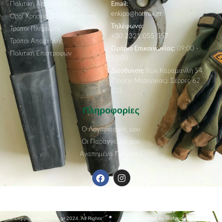
Πολιτική Απορρήτου
Email:
enkipo@hotmail.gr
Όροι Χρήσεις & Προϋποθέσεις
Τηλέφωνο:
Τρόποι Πληρωμής
+30 2321 055 557
Τρόποι Αποστολής
Ωράριο Επικοινωνίας:
09:00 -
Πολιτική Επιστροφών
15:00
Διεύθυνση:
Κων.Καραμανλή 54
(Πρώην Μεραρχίας), Σέρρες 62
125
Πληροφορίες
Ο Λογαριασμός μου
Οι Παραγγελίες μου
Αγαπημένα Προϊόντα
© Copyright BenTools.gr 2024. All Rights
Supported By Stefanos Missin