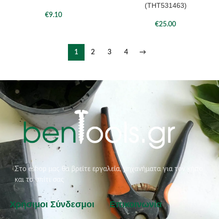
(THT531463)
€
9.10
€
25.00
1
2
3
4
→
Στο eshop μας θα βρείτε εργαλεία, μηχανήματα για τον κήπο
και το σπίτι σας
Χρήσιμοι Σύνδεσμοι
Επικοινωνία