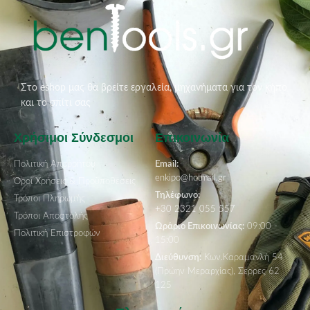
Στο eshop μας θα βρείτε εργαλεία, μηχανήματα για τον κήπο
και το σπίτι σας
Χρήσιμοι Σύνδεσμοι
Επικοινωνία
Πολιτική Απορρήτου
Email:
enkipo@hotmail.gr
Όροι Χρήσεις & Προϋποθέσεις
Τηλέφωνο:
Τρόποι Πληρωμής
+30 2321 055 557
Τρόποι Αποστολής
Ωράριο Επικοινωνίας:
09:00 -
Πολιτική Επιστροφών
15:00
Διεύθυνση:
Κων.Καραμανλή 54
(Πρώην Μεραρχίας), Σέρρες 62
125