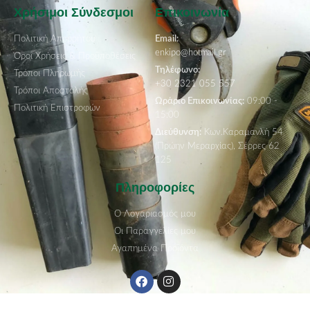
Χρήσιμοι Σύνδεσμοι
Επικοινωνία
Πολιτική Απορρήτου
Email:
enkipo@hotmail.gr
Όροι Χρήσεις & Προϋποθέσεις
Τηλέφωνο:
Τρόποι Πληρωμής
+30 2321 055 557
Τρόποι Αποστολής
Ωράριο Επικοινωνίας:
09:00 -
Πολιτική Επιστροφών
15:00
Διεύθυνση:
Κων.Καραμανλή 54
(Πρώην Μεραρχίας), Σέρρες 62
125
Πληροφορίες
Ο Λογαριασμός μου
Οι Παραγγελίες μου
Αγαπημένα Προϊόντα