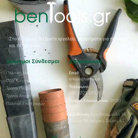
Στο eshop μας θα βρείτε εργαλεία, μηχανήματα για τον κήπο
και το σπίτι σας
Χρήσιμοι Σύνδεσμοι
Επικοινωνία
Πολιτική Απορρήτου
Email:
enkipo@hotmail.gr
Όροι Χρήσεις & Προϋποθέσεις
Τηλέφωνο:
Τρόποι Πληρωμής
+30 2321 055 557
Τρόποι Αποστολής
Ωράριο Επικοινωνίας:
09:00 -
Πολιτική Επιστροφών
15:00
Διεύθυνση:
Κων.Καραμανλή 54
(Πρώην Μεραρχίας), Σέρρες 62
125