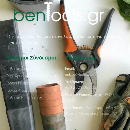
Στο eshop μας θα βρείτε εργαλεία, μηχανήματα για τον κήπο
και το σπίτι σας
Χρήσιμοι Σύνδεσμοι
Επικοινωνία
Πολιτική Απορρήτου
Email:
enkipo@hotmail.gr
Όροι Χρήσεις & Προϋποθέσεις
Τηλέφωνο:
Τρόποι Πληρωμής
+30 2321 055 557
Τρόποι Αποστολής
Ωράριο Επικοινωνίας:
09:00 -
Πολιτική Επιστροφών
15:00
Διεύθυνση:
Κων.Καραμανλή 54
(Πρώην Μεραρχίας), Σέρρες 62
125