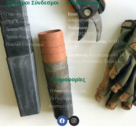
Χρήσιμοι Σύνδεσμοι
Επικοινωνία
Πολιτική Απορρήτου
Email:
enkipo@hotmail.gr
Όροι Χρήσεις & Προϋποθέσεις
Τηλέφωνο:
Τρόποι Πληρωμής
+30 2321 055 557
Τρόποι Αποστολής
Ωράριο Επικοινωνίας:
09:00 -
Πολιτική Επιστροφών
15:00
Διεύθυνση:
Κων.Καραμανλή 54
(Πρώην Μεραρχίας), Σέρρες 62
125
Πληροφορίες
Ο Λογαριασμός μου
Οι Παραγγελίες μου
Αγαπημένα Προϊόντα