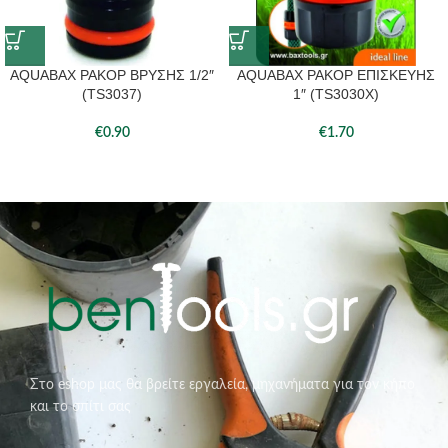
AQUABAX ΡΑΚΟΡ ΒΡΥΣΗΣ 1/2″
AQUABAX ΡΑΚΟΡ ΕΠΙΣΚΕΥΗΣ
(TS3037)
1″ (TS3030X)
€
0.90
€
1.70
Στο eshop μας θα βρείτε εργαλεία, μηχανήματα για τον κήπο
και το σπίτι σας