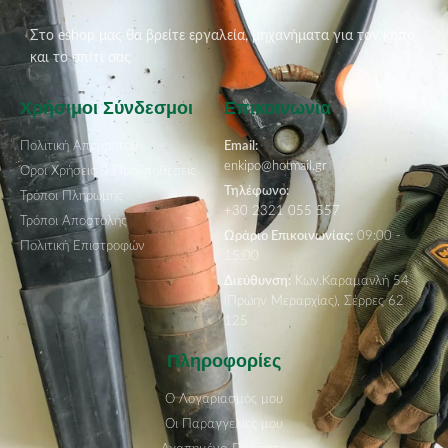
Στο eshop μας θα βρείτε εργαλεία, μηχανήματα για τον κήπο
και το σπίτι σας
Χρήσιμοι Σύνδεσμοι
Επικοινωνία
Πολιτική Απορρήτου
Email:
enkipo@hotmail.gr
Όροι Χρήσεις & Προϋποθέσεις
Τηλέφωνο:
Τρόποι Πληρωμής
+30 2321 055 557
Τρόποι Αποστολής
Ωράριο Επικοινωνίας:
09:00 -
Πολιτική Επιστροφών
15:00
Διεύθυνση:
Κων.Καραμανλή 54
(Πρώην Μεραρχίας), Σέρρες 62
125
Πληροφορίες
Ο Λογαριασμός μου
Οι Παραγγελίες μου