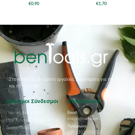
€
0.90
€
1.70
Στο eshop μας θα βρείτε εργαλεία, μηχανήματα για τον κήπο
και το σπίτι σας
Χρήσιμοι Σύνδεσμοι
Επικοινωνία
Πολιτική Απορρήτου
Email:
enkipo@hotmail.gr
Όροι Χρήσεις & Προϋποθέσεις
Τηλέφωνο:
Τρόποι Πληρωμής
+30 2321 055 557