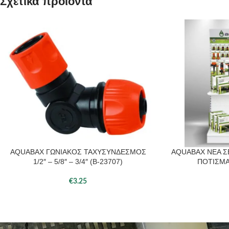
Σχετικά προϊόντα
AQUABAX ΓΩΝΙΑΚΟΣ ΤΑΧΥΣΥΝΔΕΣΜΟΣ
AQUABAX ΝΕΑ Σ
ΠΡΟΣΘΉΚΗ ΣΤΟ ΚΑΛΆΘΙ
ΔΙΑΒΆΣΤΕ ΠΕΡΙΣΣΌΤ
1/2″ – 5/8″ – 3/4″ (B-23707)
ΠΟΤΙΣΜ
€
3.25