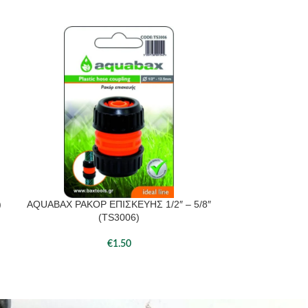
)
AQUABAX ΡΑΚΟΡ ΕΠΙΣΚΕΥΗΣ 1/2″ – 5/8″
AQUABAX ΡΑ
ΠΡΟΣΘΉΚΗ ΣΤΟ ΚΑΛΆΘΙ
ΠΡΟΣΘΉΚΗ ΣΤΟ 
(TS3006)
€
1.50