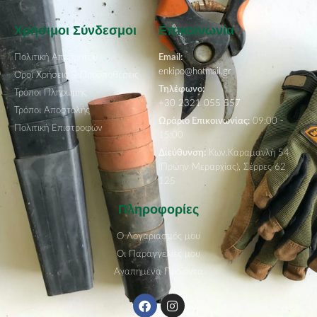
Χρήσιμοι Σύνδεσμοι
Επικοινωνία
Πολιτική Απορρήτου
Email:
enkipo@hotmail.gr
Όροι Χρήσεις & Προϋποθέσεις
Τηλέφωνο:
Τρόποι Πληρωμής
+30 2321 055 557
Τρόποι Αποστολής
Ωράριο Επικοινωνίας:
09:00 -
Πολιτική Επιστροφών
15:00
Διεύθυνση:
Κων.Καραμανλή 54
(Πρώην Μεραρχίας), Σέρρες 62
125
Πληροφορίες
Ο Λογαριασμός μου
Οι Παραγγελίες μου
Αγαπημένα Προϊόντα