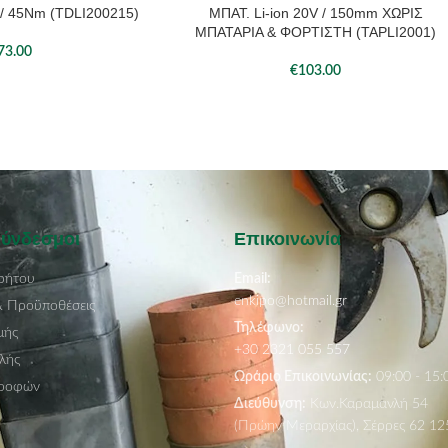
 / 45Nm (TDLI200215)
ΜΠΑΤ. Li-ion 20V / 150mm ΧΩΡΙΣ
ΜΠΑΤΑΡΙΑ & ΦΟΡΤΙΣΤΗ (TAPLI2001)
73.00
€
103.00
Σύνδεσμοι
Επικοινωνία
ρήτου
Email:
enkipo@hotmail.gr
& Προϋποθέσεις
Τηλέφωνο:
μής
+30 2321 055 557
λής
Ωράριο Επικοινωνίας:
09:00 - 15:
τροφών
Διεύθυνση:
Κων.Καραμανλή 54
(Πρώην Μεραρχίας), Σέρρες 62 12