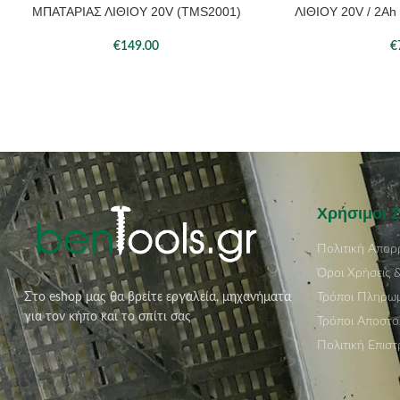
ΜΠΑΤΑΡΙΑΣ ΛΙΘΙΟΥ 20V (TMS2001)
ΛΙΘΙΟΥ 20V / 2Ah
€
149.00
€
Χρήσιμοι 
Πολιτική Απορ
Όροι Χρήσεις 
Τρόποι Πληρω
Στο eshop μας θα βρείτε εργαλεία, μηχανήματα
για τον κήπο και το σπίτι σας
Τρόποι Αποστο
Πολιτική Επισ