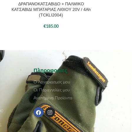
ΔΡΑΠΑΝΟΚΑΤΣΑΒΙΔΟ + ΠΑΛΜΙΚΟ
ΔΡΑΠΑΝΟΚΑΤ
ΚΑΤΣΑΒΙΔΙ ΜΠΑΤΑΡΙΑΣ ΛΙΘΙΟΥ 20V / 4Ah
ΠΙΣΤΟΛΕΤΟ ΜΠΑΤ
(TCKLI2004)
(
€
185.00
Πληροφορίες
Ο Λογαριασμός μου
Οι Παραγγελίες μου
Αγαπημένα Προϊόντα
00
5