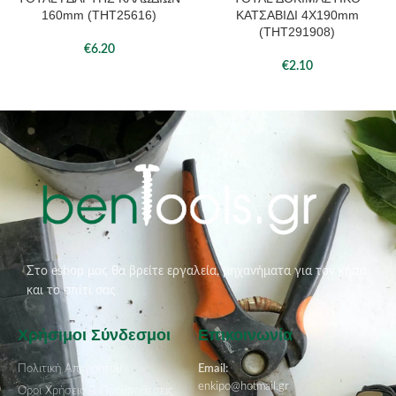
160mm (THT25616)
ΚΑΤΣΑΒΙΔΙ 4X190mm
(THT291908)
€
6.20
€
2.10
Στο eshop μας θα βρείτε εργαλεία, μηχανήματα για τον κήπο
και το σπίτι σας
Χρήσιμοι Σύνδεσμοι
Επικοινωνία
Πολιτική Απορρήτου
Email:
enkipo@hotmail.gr
Όροι Χρήσεις & Προϋποθέσεις