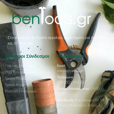
Στο eshop μας θα βρείτε εργαλεία, μηχανήματα για τον κήπο
και το σπίτι σας
Χρήσιμοι Σύνδεσμοι
Επικοινωνία
Πολιτική Απορρήτου
Email:
enkipo@hotmail.gr
Όροι Χρήσεις & Προϋποθέσεις
Τηλέφωνο:
Τρόποι Πληρωμής
+30 2321 055 557
Τρόποι Αποστολής
Ωράριο Επικοινωνίας:
09:00 -
Πολιτική Επιστροφών
15:00
Διεύθυνση:
Κων.Καραμανλή 54
(Πρώην Μεραρχίας), Σέρρες 62
125