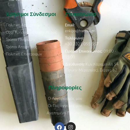
Χρήσιμοι Σύνδεσμοι
Επικοινωνία
Πολιτική Απορρήτου
Email:
enkipo@hotmail.gr
Όροι Χρήσεις & Προϋποθέσεις
Τηλέφωνο:
Τρόποι Πληρωμής
+30 2321 055 557
Τρόποι Αποστολής
Ωράριο Επικοινωνίας:
09:00 -
Πολιτική Επιστροφών
15:00
Διεύθυνση:
Κων.Καραμανλή 54
(Πρώην Μεραρχίας), Σέρρες 62
125
Πληροφορίες
Ο Λογαριασμός μου
Οι Παραγγελίες μου
Αγαπημένα Προϊόντα