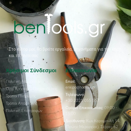
Στο eshop μας θα βρείτε εργαλεία, μηχανήματα για τον κήπο
και το σπίτι σας
Χρήσιμοι Σύνδεσμοι
Επικοινωνία
Πολιτική Απορρήτου
Email:
enkipo@hotmail.gr
Όροι Χρήσεις & Προϋποθέσεις
Τηλέφωνο:
Τρόποι Πληρωμής
+30 2321 055 557
Τρόποι Αποστολής
Ωράριο Επικοινωνίας:
09:00 -
Πολιτική Επιστροφών
15:00
Διεύθυνση:
Κων.Καραμανλή 54
(Πρώην Μεραρχίας), Σέρρες 62