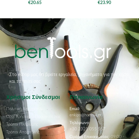
€
20.65
€
23.90
Στο eshop μας θα βρείτε εργαλεία, μηχανήματα για τον κήπο
και το σπίτι σας
Χρήσιμοι Σύνδεσμοι
Επικοινωνία
Πολιτική Απορρήτου
Email:
enkipo@hotmail.gr
Όροι Χρήσεις & Προϋποθέσεις
Τηλέφωνο:
Τρόποι Πληρωμής
+30 2321 055 557
Τρόποι Αποστολής
Ωράριο Επικοινωνίας:
09:00 -