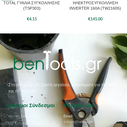
TOTAL ΓΥΑΛΙΑ ΣΥΓΚΟΛΛΗΣΗΣ
ΗΛΕΚΤΡΟΣΥΓΚΟΛΛΗΣΗ
(TSP303)
INVERTER 160A (TW21605)
€
4.15
€
145.00
Στο eshop μας θα βρείτε εργαλεία, μηχανήματα για τον κήπο
και το σπίτι σας
Χρήσιμοι Σύνδεσμοι
Επικοινωνία
Πολιτική Απορρήτου
Email:
enkipo@hotmail.gr
Όροι Χρήσεις & Προϋποθέσεις