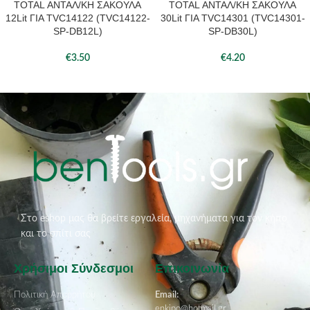
TOTAL ΑΝΤΑΛ/ΚΗ ΣΑΚΟΥΛΑ
TOTAL ΑΝΤΑΛ/ΚΗ ΣΑΚΟΥΛΑ
12Lit ΓΙΑ TVC14122 (TVC14122-
30Lit ΓΙΑ TVC14301 (TVC14301-
SP-DB12L)
SP-DB30L)
€
3.50
€
4.20
Στο eshop μας θα βρείτε εργαλεία, μηχανήματα για τον κήπο
και το σπίτι σας
Χρήσιμοι Σύνδεσμοι
Επικοινωνία
Πολιτική Απορρήτου
Email:
enkipo@hotmail.gr