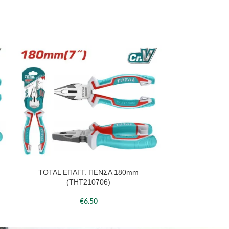
TOTAL ΕΠΑΓΓ. ΠΕΝΣΑ 180mm
TOTAL ΕΠ
ΠΡΟΣΘΉΚΗ ΣΤΟ ΚΑΛΆΘΙ
ΠΡΟΣΘΉΚΗ ΣΤΟ 
(THT210706)
(
€
6.50