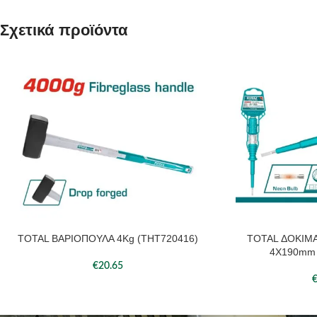
Σχετικά προϊόντα
TOTAL ΒΑΡΙΟΠΟΥΛΑ 4Kg (THT720416)
TOTAL ΔΟΚΙΜΑ
ΠΡΟΣΘΉΚΗ ΣΤΟ ΚΑΛΆΘΙ
ΠΡΟΣΘΉΚΗ ΣΤΟ ΚΑΛ
4X190mm 
€
20.65