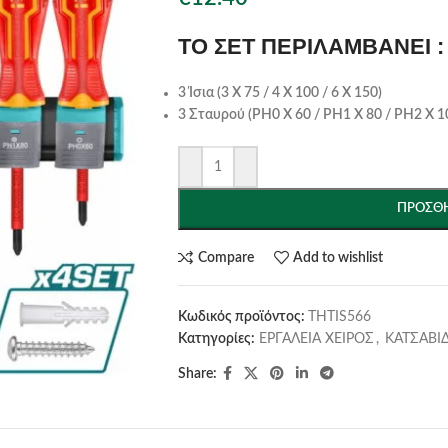
ΤΟ ΣΕΤ ΠΕΡΙΛΑΜΒΑΝΕΙ :
3 Ίσια (3 Χ 75 / 4 Χ 100 / 6 Χ 150)
3 Σταυρού (ΡΗ0 Χ 60 / ΡΗ1 Χ 80 / ΡΗ2 Χ 1
ΠΡΟΣΘΉ
Compare
Add to wishlist
Κωδικός προϊόντος:
THTIS566
Κατηγορίες:
ΕΡΓΑΛΕΙΑ ΧΕΙΡΟΣ
,
ΚΑΤΣΑΒΙΔ
Share: