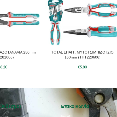
ΚΑΖΟΤΑΝΑΛΙΑ 250mm
TOTAL ΕΠΑΓΓ. ΜΥΤΟΤΣΙΜΠΙΔΟ ΙΣΙΟ
ΆΘΙ
ΠΡΟΣΘΉΚΗ ΣΤΟ ΚΑΛΆΘΙ
281006)
160mm (THT220606)
€
8.20
€
5.80
Σύνδεσμοι
Επικοινωνία
ρήτου
Email: