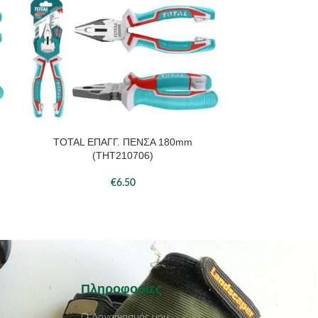
TOTAL ΕΠΑΓΓ. ΠΕΝΣΑ 180mm
TOTAL ΕΠΑΓΓ. 
ΠΡΟΣΘΉΚΗ ΣΤΟ ΚΑΛΆΘΙ
ΠΡΟΣΘΉΚΗ ΣΤΟ 
(THT210706)
(
€
6.50
Πληροφορίες
Ο Λογαριασμός μου