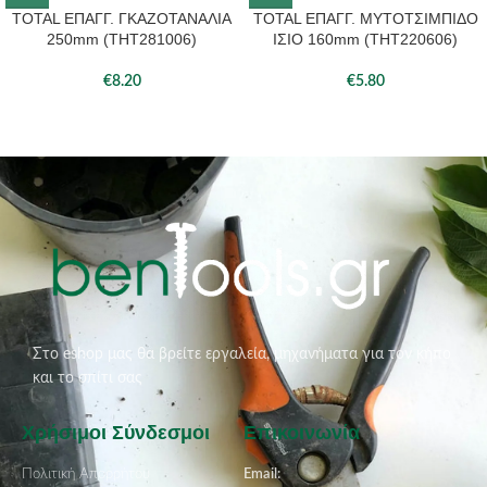
TOTAL ΕΠΑΓΓ. ΓΚΑΖΟΤΑΝΑΛΙΑ
TOTAL ΕΠΑΓΓ. ΜΥΤΟΤΣΙΜΠΙΔΟ
250mm (THT281006)
ΙΣΙΟ 160mm (THT220606)
€
8.20
€
5.80
Στο eshop μας θα βρείτε εργαλεία, μηχανήματα για τον κήπο
και το σπίτι σας
Χρήσιμοι Σύνδεσμοι
Επικοινωνία
Πολιτική Απορρήτου
Email: