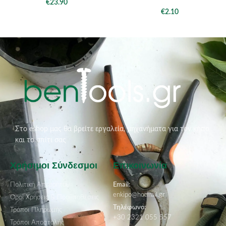
€
23.90
€
2.10
Στο eshop μας θα βρείτε εργαλεία, μηχανήματα για τον κήπο
και το σπίτι σας
Χρήσιμοι Σύνδεσμοι
Επικοινωνία
Πολιτική Απορρήτου
Email:
enkipo@hotmail.gr
Όροι Χρήσεις & Προϋποθέσεις
Τηλέφωνο:
Τρόποι Πληρωμής
+30 2321 055 557
Τρόποι Αποστολής