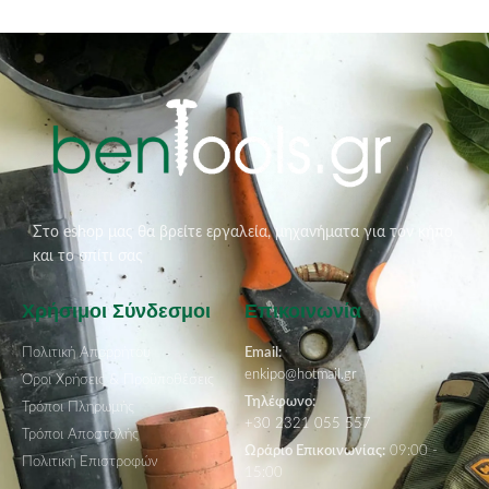
Στο eshop μας θα βρείτε εργαλεία, μηχανήματα για τον κήπο
και το σπίτι σας
Χρήσιμοι Σύνδεσμοι
Επικοινωνία
Πολιτική Απορρήτου
Email:
enkipo@hotmail.gr
Όροι Χρήσεις & Προϋποθέσεις
Τηλέφωνο:
Τρόποι Πληρωμής
+30 2321 055 557
Τρόποι Αποστολής
Ωράριο Επικοινωνίας:
09:00 -
Πολιτική Επιστροφών
15:00