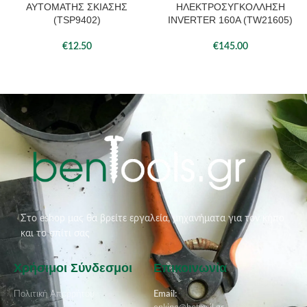
ΑΥΤΟΜΑΤΗΣ ΣΚΙΑΣΗΣ
ΗΛΕΚΤΡΟΣΥΓΚΟΛΛΗΣΗ
(TSP9402)
INVERTER 160A (TW21605)
€
12.50
€
145.00
Στο eshop μας θα βρείτε εργαλεία, μηχανήματα για τον κήπο
και το σπίτι σας
Χρήσιμοι Σύνδεσμοι
Επικοινωνία
Πολιτική Απορρήτου
Email: