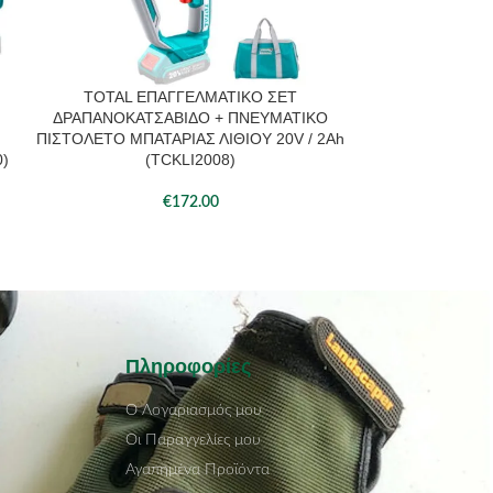
TOTAL ΕΠΑΓΓΕΛΜΑΤΙΚΟ ΣΕΤ
TOTAL ΚΟΛΛΗΤ
ΠΡΟΣΘΉΚΗ ΣΤΟ ΚΑΛΆΘΙ
ΠΡΟΣΘΉΚΗ ΣΤΟ 
ΔΡΑΠΑΝΟΚΑΤΣΑΒΙΔΟ + ΠΝΕΥΜΑΤΙΚΟ
20V
ΠΙΣΤΟΛΕΤΟ ΜΠΑΤΑΡΙΑΣ ΛΙΘΙΟΥ 20V / 2Ah
0)
(TCKLI2008)
€
172.00
Πληροφορίες
Ο Λογαριασμός μου
Οι Παραγγελίες μου
Αγαπημένα Προϊόντα