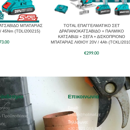
ΑΤΣΑΒΙΔΟ ΜΠΑΤΑΡΙΑΣ
TOTAL ΕΠΑΓΓΕΛΜΑΤΙΚΟ ΣΕΤ
ΆΘΙ
ΠΡΟΣΘΉΚΗ ΣΤΟ ΚΑΛΆΘΙ
 / 45Nm (TDLI200215)
ΔΡΑΠΑΝΟΚΑΤΣΑΒΙΔΟ + ΠΑΛΜΙΚΟ
ΚΑΤΣΑΒΙΔΙ + ΣΕΓΑ + ΔΙΣΚΟΠΡΙΟΝΟ
ΜΠΑΤΑΡΙΑΣ ΛΙΘΙΟΥ 20V / 4Ah (TCKLI201
73.00
€
299.00
Σύνδεσμοι
Επικοινωνία
ρήτου
Email:
enkipo@hotmail.gr
& Προϋποθέσεις
Τηλέφωνο:
μής
+30 2321 055 557