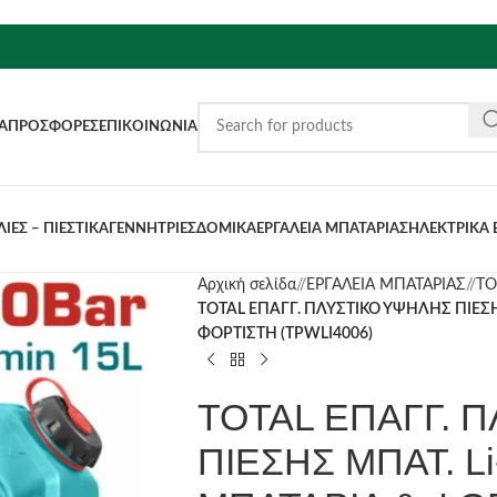
Α
ΠΡΟΣΦΟΡΈΣ
ΕΠΙΚΟΙΝΩΝΊΑ
ΙΕΣ – ΠΙΕΣΤΙΚΑ
ΓΕΝΝΗΤΡΙΕΣ
ΔΟΜΙΚΑ
ΕΡΓΑΛΕΙΑ ΜΠΑΤΑΡΙΑΣ
ΗΛΕΚΤΡΙΚΑ 
Αρχική σελίδα
/
ΕΡΓΑΛΕΙΑ ΜΠΑΤΑΡΙΑΣ
/
TO
TOTAL ΕΠΑΓΓ. ΠΛΥΣΤΙΚΟ ΥΨΗΛΗΣ ΠΙΕΣΗΣ
ΦΟΡΤΙΣΤΗ (TPWLI4006)
TOTAL ΕΠΑΓΓ. 
ΠΙΕΣΗΣ ΜΠΑΤ. Li