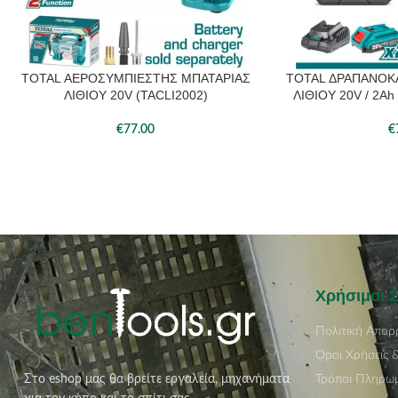
TOTAL ΑΕΡΟΣΥΜΠΙΕΣΤΗΣ ΜΠΑΤΑΡΙΑΣ
TOTAL ΔΡΑΠΑΝΟΚ
ΠΡΟΣΘΉΚΗ ΣΤΟ ΚΑΛΆΘΙ
ΠΡΟΣΘΉΚΗ ΣΤΟ ΚΑΛ
ΛΙΘΙΟΥ 20V (TACLI2002)
ΛΙΘΙΟΥ 20V / 2Ah
€
77.00
€
Χρήσιμοι 
Πολιτική Απορ
Όροι Χρήσεις 
Τρόποι Πληρω
Στο eshop μας θα βρείτε εργαλεία, μηχανήματα