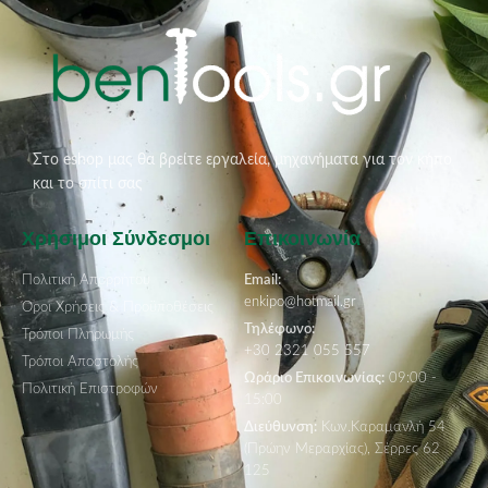
Στο eshop μας θα βρείτε εργαλεία, μηχανήματα για τον κήπο
και το σπίτι σας
Χρήσιμοι Σύνδεσμοι
Επικοινωνία
Πολιτική Απορρήτου
Email:
enkipo@hotmail.gr
Όροι Χρήσεις & Προϋποθέσεις
Τηλέφωνο:
Τρόποι Πληρωμής
+30 2321 055 557
Τρόποι Αποστολής
Ωράριο Επικοινωνίας:
09:00 -
Πολιτική Επιστροφών
15:00
Διεύθυνση:
Κων.Καραμανλή 54
(Πρώην Μεραρχίας), Σέρρες 62
125