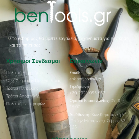
Στο eshop μας θα βρείτε εργαλεία, μηχανήματα για τον κήπο
και το σπίτι σας
Χρήσιμοι Σύνδεσμοι
Επικοινωνία
Πολιτική Απορρήτου
Email:
enkipo@hotmail.gr
Όροι Χρήσεις & Προϋποθέσεις
Τηλέφωνο:
Τρόποι Πληρωμής
+30 2321 055 557
Τρόποι Αποστολής
Ωράριο Επικοινωνίας:
09:00 -
Πολιτική Επιστροφών
15:00
Διεύθυνση:
Κων.Καραμανλή 54
(Πρώην Μεραρχίας), Σέρρες 62
125