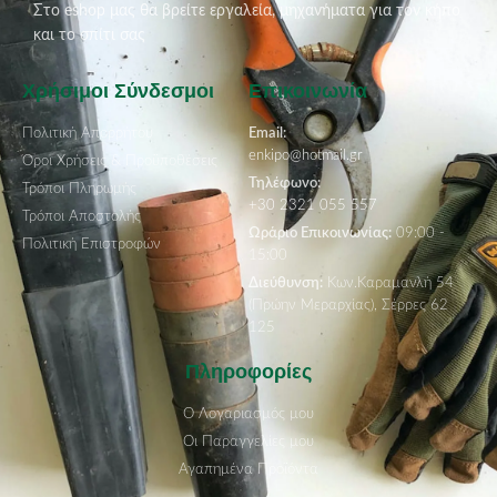
Στο eshop μας θα βρείτε εργαλεία, μηχανήματα για τον κήπο
και το σπίτι σας
Χρήσιμοι Σύνδεσμοι
Επικοινωνία
Πολιτική Απορρήτου
Email:
enkipo@hotmail.gr
Όροι Χρήσεις & Προϋποθέσεις
Τηλέφωνο:
Τρόποι Πληρωμής
+30 2321 055 557
Τρόποι Αποστολής
Ωράριο Επικοινωνίας:
09:00 -
Πολιτική Επιστροφών
15:00
Διεύθυνση:
Κων.Καραμανλή 54
(Πρώην Μεραρχίας), Σέρρες 62
125
Πληροφορίες
Ο Λογαριασμός μου
Οι Παραγγελίες μου
Αγαπημένα Προϊόντα