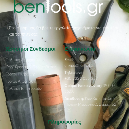
Στο eshop μας θα βρείτε εργαλεία, μηχανήματα για τον κήπο
και το σπίτι σας
Χρήσιμοι Σύνδεσμοι
Επικοινωνία
Πολιτική Απορρήτου
Email:
enkipo@hotmail.gr
Όροι Χρήσεις & Προϋποθέσεις
Τηλέφωνο:
Τρόποι Πληρωμής
+30 2321 055 557
Τρόποι Αποστολής
Ωράριο Επικοινωνίας:
09:00 -
Πολιτική Επιστροφών
15:00
Διεύθυνση:
Κων.Καραμανλή 54
(Πρώην Μεραρχίας), Σέρρες 62
125
Πληροφορίες