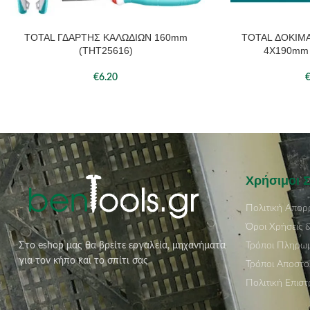
TOTAL ΓΔΑΡΤΗΣ ΚΑΛΩΔΙΩΝ 160mm
TOTAL ΔΟΚΙΜΑ
ΠΡΟΣΘΉΚΗ ΣΤΟ ΚΑΛΆΘΙ
ΠΡΟΣΘΉΚΗ ΣΤΟ ΚΑΛ
(THT25616)
4X190mm 
€
6.20
Χρήσιμοι 
Πολιτική Απορ
Όροι Χρήσεις 
Τρόποι Πληρω
Στο eshop μας θα βρείτε εργαλεία, μηχανήματα
για τον κήπο και το σπίτι σας
Τρόποι Αποστο
Πολιτική Επισ