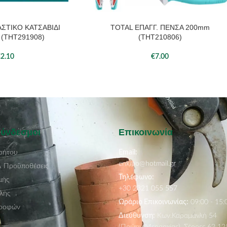
ΣΤΙΚΟ ΚΑΤΣΑΒΙΔΙ
TOTAL ΕΠΑΓΓ. ΠΕΝΣΑ 200mm
ΆΘΙ
ΠΡΟΣΘΉΚΗ ΣΤΟ ΚΑΛΆΘΙ
(THT291908)
(THT210806)
€
2.10
€
7.00
Σύνδεσμοι
Επικοινωνία
ρήτου
Email:
enkipo@hotmail.gr
& Προϋποθέσεις
Τηλέφωνο:
μής
+30 2321 055 557
λής
Ωράριο Επικοινωνίας:
09:00 - 15:
τροφών
Διεύθυνση:
Κων.Καραμανλή 54