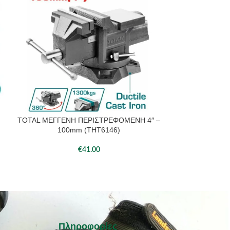
TOTAL ΜΕΓΓΕΝΗ ΠΕΡΙΣΤΡΕΦΟΜΕΝΗ 4″ –
TOTAL ΜΠΡΟΣ
ΠΡΟΣΘΉΚΗ ΣΤΟ ΚΑΛΆΘΙ
ΠΡΟΣΘΉΚΗ ΣΤΟ 
100mm (THT6146)
€
41.00
Πληροφορίες