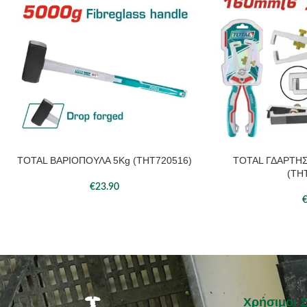
TOTAL ΒΑΡΙΟΠΟΥΛΑ 5Kg (THT720516)
TOTAL ΓΔΑΡΤΗ
ΠΡΟΣΘΉΚΗ ΣΤΟ ΚΑΛΆΘΙ
ΠΡΟΣΘΉΚΗ ΣΤΟ ΚΑΛ
(TH
€
23.90
Χρήσιμοι 