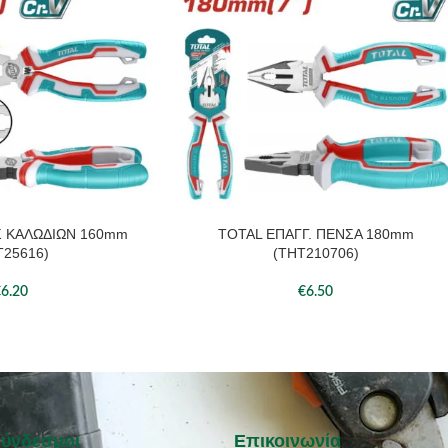
Σ ΚΑΛΩΔΙΩΝ 160mm
TOTAL ΕΠΑΓΓ. ΠΕΝΣΑ 180mm
ΆΘΙ
ΠΡΟΣΘΉΚΗ ΣΤΟ ΚΑΛΆΘΙ
T25616)
(THT210706)
€
6.20
€
6.50
Σύνδεσμοι
Επικοινωνία