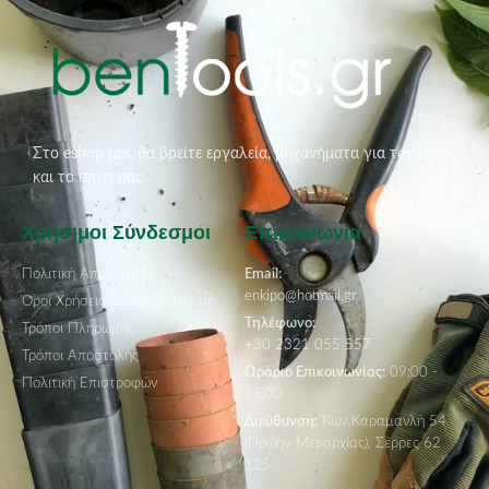
Στο eshop μας θα βρείτε εργαλεία, μηχανήματα για τον κήπο
και το σπίτι σας
Χρήσιμοι Σύνδεσμοι
Επικοινωνία
Πολιτική Απορρήτου
Email:
enkipo@hotmail.gr
Όροι Χρήσεις & Προϋποθέσεις
Τηλέφωνο:
Τρόποι Πληρωμής
+30 2321 055 557
Τρόποι Αποστολής
Ωράριο Επικοινωνίας:
09:00 -
Πολιτική Επιστροφών
15:00
Διεύθυνση:
Κων.Καραμανλή 54
(Πρώην Μεραρχίας), Σέρρες 62
125