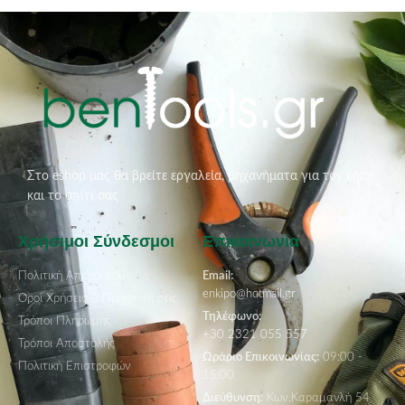
Στο eshop μας θα βρείτε εργαλεία, μηχανήματα για τον κήπο
και το σπίτι σας
Χρήσιμοι Σύνδεσμοι
Επικοινωνία
Πολιτική Απορρήτου
Email:
enkipo@hotmail.gr
Όροι Χρήσεις & Προϋποθέσεις
Τηλέφωνο:
Τρόποι Πληρωμής
+30 2321 055 557
Τρόποι Αποστολής
Ωράριο Επικοινωνίας:
09:00 -
Πολιτική Επιστροφών
15:00
Διεύθυνση:
Κων.Καραμανλή 54