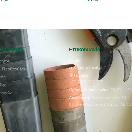
€
1.50
€
1.30
Σύνδεσμοι
Επικοινωνία
ρήτου
Email:
enkipo@hotmail.gr
& Προϋποθέσεις
Τηλέφωνο:
μής
+30 2321 055 557
λής
Ωράριο Επικοινωνίας:
09:00 - 15:
τροφών
Διεύθυνση:
Κων.Καραμανλή 54
(Πρώην Μεραρχίας), Σέρρες 62 12