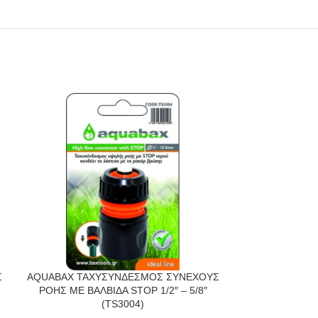
Σ
AQUABAX ΤΑΧΥΣΥΝΔΕΣΜΟΣ ΣΥΝΕΧΟΥΣ
AQUABAX ΤΑΧ
ΡΟΗΣ ΜΕ ΒΑΛΒΙΔΑ STOP 1/2″ – 5/8″
ΡΟΗΣ ΜΕ ΒΑΛΒ
(TS3004)