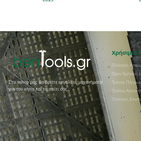
€
3.25
Χρήσιμοι 
Πολιτική Απορ
Όροι Χρήσεις 
Τρόποι Πληρω
Στο eshop μας θα βρείτε εργαλεία, μηχανήματα
για τον κήπο και το σπίτι σας
Τρόποι Αποστο
Πολιτική Επισ