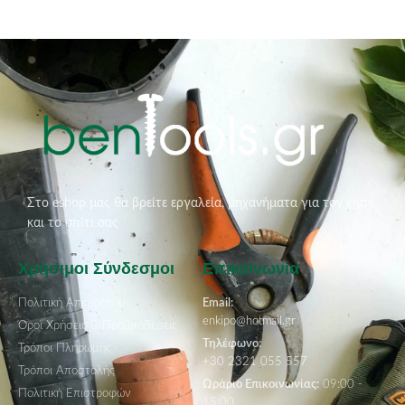
Στο eshop μας θα βρείτε εργαλεία, μηχανήματα για τον κήπο
και το σπίτι σας
Χρήσιμοι Σύνδεσμοι
Επικοινωνία
Πολιτική Απορρήτου
Email:
enkipo@hotmail.gr
Όροι Χρήσεις & Προϋποθέσεις
Τηλέφωνο:
Τρόποι Πληρωμής
+30 2321 055 557
Τρόποι Αποστολής
Ωράριο Επικοινωνίας:
09:00 -
Πολιτική Επιστροφών
15:00