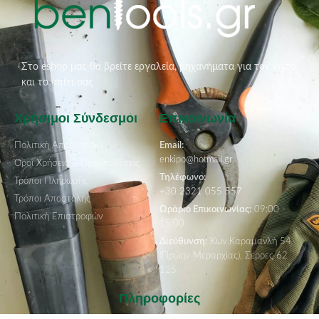
Στο eshop μας θα βρείτε εργαλεία, μηχανήματα για τον κήπο
και το σπίτι σας
Χρήσιμοι Σύνδεσμοι
Επικοινωνία
Πολιτική Απορρήτου
Email:
enkipo@hotmail.gr
Όροι Χρήσεις & Προϋποθέσεις
Τηλέφωνο:
Τρόποι Πληρωμής
+30 2321 055 557
Τρόποι Αποστολής
Ωράριο Επικοινωνίας:
09:00 -
Πολιτική Επιστροφών
15:00
Διεύθυνση:
Κων.Καραμανλή 54
(Πρώην Μεραρχίας), Σέρρες 62
125
Πληροφορίες