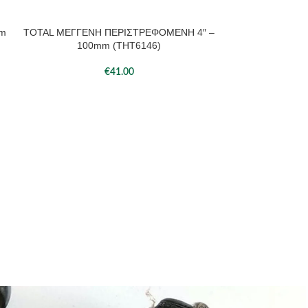
mm
TOTAL ΜΕΓΓΕΝΗ ΠΕΡΙΣΤΡΕΦΟΜΕΝΗ 4″ –
ΠΡΟΣΘΉΚΗ ΣΤΟ ΚΑΛΆΘΙ
100mm (THT6146)
€
41.00
TOTAL ΜΠΡΟΣ
ΠΡΟΣΘΉΚΗ ΣΤΟ 
180m