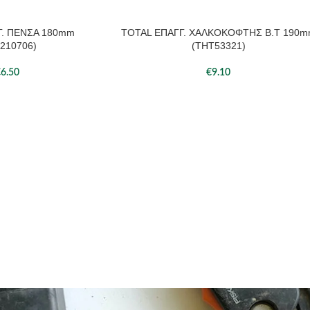
Γ. ΠΕΝΣΑ 180mm
TOTAL ΕΠΑΓΓ. ΧΑΛΚΟΚΟΦΤΗΣ Β.Τ 190
ΆΘΙ
ΠΡΟΣΘΉΚΗ ΣΤΟ ΚΑΛΆΘΙ
210706)
(THT53321)
€
6.50
€
9.10