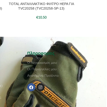
TOTAL ΑΝΤΑΛΛΑΚΤΙΚΟ ΦΙΛΤΡΟ HEPA ΓΙΑ
TOTAL ΑΝΤΑΛΛΑ
ΠΡΟΣΘΉΚΗ ΣΤΟ ΚΑΛΆΘΙ
ΠΡΟΣΘΉΚΗ ΣΤΟ 
0)
TVC20258 (TVC20258-SP-13)
TVC12101
€
10.50
Πληροφορίες
Ο Λογαριασμός μου
Οι Παραγγελίες μου
Αγαπημένα Προϊόντα
00
5