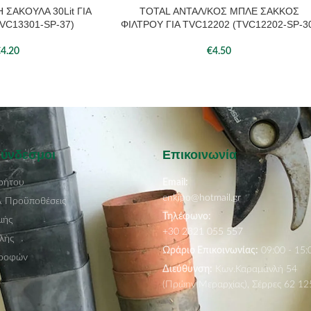
 ΣΑΚΟΥΛΑ 30Lit ΓΙΑ
TOTAL ΑΝΤΑΛ/ΚΟΣ ΜΠΛΕ ΣΑΚΚΟΣ
ΆΘΙ
ΠΡΟΣΘΉΚΗ ΣΤΟ ΚΑΛΆΘΙ
VC13301-SP-37)
ΦΙΛΤΡΟΥ ΓΙΑ TVC12202 (TVC12202-SP-3
€
4.20
€
4.50
Σύνδεσμοι
Επικοινωνία
ρήτου
Email:
enkipo@hotmail.gr
& Προϋποθέσεις
Τηλέφωνο:
μής
+30 2321 055 557
λής
Ωράριο Επικοινωνίας:
09:00 - 15:
τροφών
Διεύθυνση:
Κων.Καραμανλή 54
(Πρώην Μεραρχίας), Σέρρες 62 12