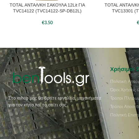
TOTAL ΑΝΤΑΛ/ΚΗ ΣΑΚΟΥΛΑ 12Lit ΓΙΑ
TOTAL ΑΝΤΑΛ/ΚΗ
ΠΡΟΣΘΉΚΗ ΣΤΟ ΚΑΛΆΘΙ
ΠΡΟΣΘΉΚΗ ΣΤΟ ΚΑΛ
TVC14122 (TVC14122-SP-DB12L)
TVC13301 (T
€
3.50
Χρήσιμοι 
Πολιτική Απορ
Όροι Χρήσεις 
Τρόποι Πληρω
Στο eshop μας θα βρείτε εργαλεία, μηχανήματα
για τον κήπο και το σπίτι σας
Τρόποι Αποστο
Πολιτική Επισ