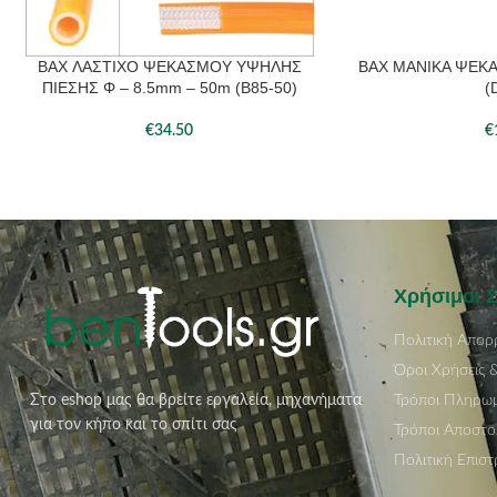
BAX ΛΑΣΤΙΧΟ ΨΕΚΑΣΜΟΥ ΥΨΗΛΗΣ
BAX ΜΑΝΙΚΑ ΨΕΚ
ΔΙΑΒΆΣΤΕ ΠΕΡΙΣΣΌΤΕΡΑ
ΔΙΑΒΆΣΤΕ ΠΕΡΙΣΣΌΤ
ΠΙΕΣΗΣ Φ – 8.5mm – 50m (Β85-50)
(
€
34.50
€
Χρήσιμοι 
Πολιτική Απορ
Όροι Χρήσεις 
Τρόποι Πληρω
Στο eshop μας θα βρείτε εργαλεία, μηχανήματα
για τον κήπο και το σπίτι σας
Τρόποι Αποστο
Πολιτική Επισ