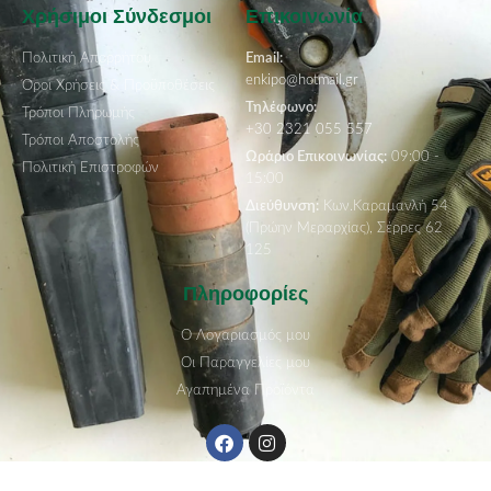
Χρήσιμοι Σύνδεσμοι
Επικοινωνία
Πολιτική Απορρήτου
Email:
enkipo@hotmail.gr
Όροι Χρήσεις & Προϋποθέσεις
Τηλέφωνο:
Τρόποι Πληρωμής
+30 2321 055 557
Τρόποι Αποστολής
Ωράριο Επικοινωνίας:
09:00 -
Πολιτική Επιστροφών
15:00
Διεύθυνση:
Κων.Καραμανλή 54
(Πρώην Μεραρχίας), Σέρρες 62
125
Πληροφορίες
Ο Λογαριασμός μου
Οι Παραγγελίες μου
Αγαπημένα Προϊόντα