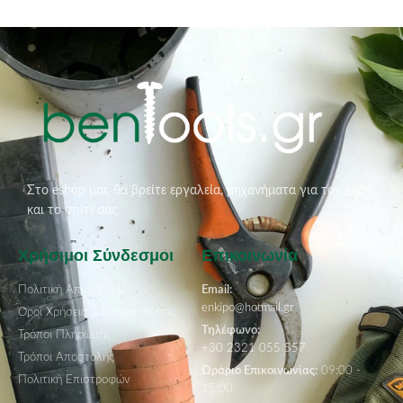
Στο eshop μας θα βρείτε εργαλεία, μηχανήματα για τον κήπο
και το σπίτι σας
Χρήσιμοι Σύνδεσμοι
Επικοινωνία
Πολιτική Απορρήτου
Email:
enkipo@hotmail.gr
Όροι Χρήσεις & Προϋποθέσεις
Τηλέφωνο:
Τρόποι Πληρωμής
+30 2321 055 557
Τρόποι Αποστολής
Ωράριο Επικοινωνίας:
09:00 -
Πολιτική Επιστροφών
15:00