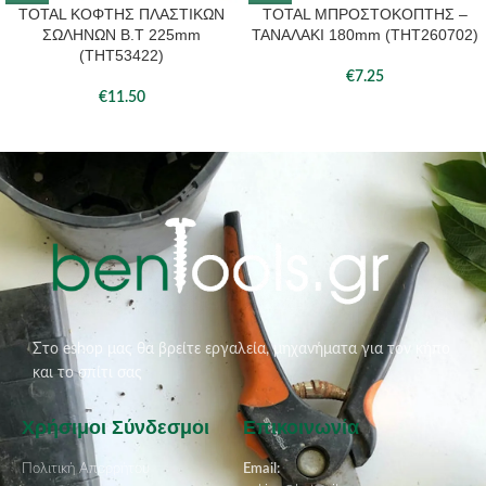
TOTAL ΚΟΦΤΗΣ ΠΛΑΣΤΙΚΩΝ
TOTAL ΜΠΡΟΣΤΟΚΟΠΤΗΣ –
ΣΩΛΗΝΩΝ Β.Τ 225mm
ΤΑΝΑΛΑΚΙ 180mm (THT260702)
(THT53422)
€
7.25
€
11.50
Στο eshop μας θα βρείτε εργαλεία, μηχανήματα για τον κήπο
και το σπίτι σας
Χρήσιμοι Σύνδεσμοι
Επικοινωνία
Πολιτική Απορρήτου
Email: