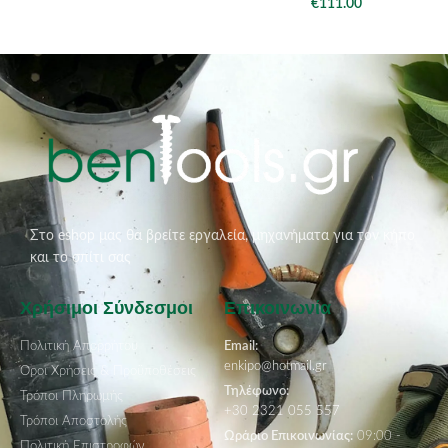
€
111.00
Στο eshop μας θα βρείτε εργαλεία, μηχανήματα για τον κήπο
και το σπίτι σας
Χρήσιμοι Σύνδεσμοι
Επικοινωνία
Πολιτική Απορρήτου
Email:
enkipo@hotmail.gr
Όροι Χρήσεις & Προϋποθέσεις
Τηλέφωνο:
Τρόποι Πληρωμής
+30 2321 055 557
Τρόποι Αποστολής
Ωράριο Επικοινωνίας:
09:00 -
Πολιτική Επιστροφών