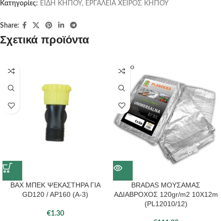
Κατηγορίες:
ΕΙΔΗ ΚΗΠΟΥ
,
ΕΡΓΑΛΕΙΑ ΧΕΙΡΟΣ ΚΗΠΟΥ
Share:
Σχετικά προϊόντα
SOLD O
UT
BAX ΜΠΕΚ ΨΕΚΑΣΤΗΡΑ ΓΙΑ
BRADAS ΜΟΥΣΑΜΑΣ
GD120 / AP160 (A-3)
ΑΔΙΑΒΡΟΧΟΣ 120gr/m2 10X12m
(PL12010/12)
€
1.30